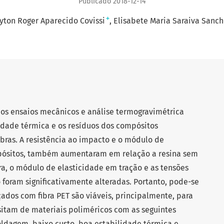
Publicado 2018-12-14
+
yton Roger Aparecido Covissi
Elisabete Maria Saraiva Sanch
 nos ensaios mecânicos e análise termogravimétrica
lidade térmica e os resíduos dos compósitos
ras. A resistência ao impacto e o módulo de
pósitos, também aumentaram em relação a resina sem
ra, o módulo de elasticidade em tração e as tensões
 foram significativamente alteradas. Portanto, pode-se
ados com fibra PET são viáveis, principalmente, para
sitam de materiais poliméricos com as seguintes
oldagem, baixo custo, boa estabilidade térmica e