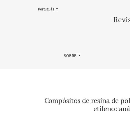
Mudar o idioma. O atual é:
Português
Compósitos de resina de poliéster insaturado
Revis
SOBRE
Compósitos de resina de poli
etileno: an