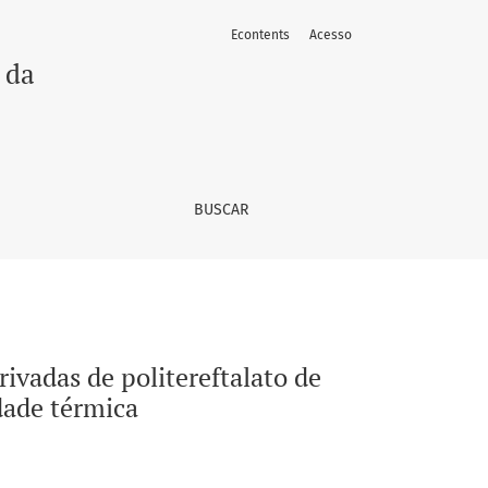
Econtents
Acesso
eno: análise das propriedades mecânicas e estabilidade térmi
 da
BUSCAR
rivadas de politereftalato de
dade térmica