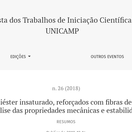
, reforçados com fibras derivadas de politereftalato de etil
ta dos Trabalhos de Iniciação Científica
UNICAMP
EDIÇÕES
OUTROS EVENTOS
n. 26 (2018)
éster insaturado, reforçados com fibras de
álise das propriedades mecânicas e estabili
RESUMOS