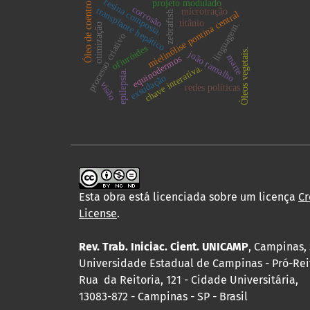
resina composta.
projeto modulado
Óleo de coentro
corrosão
transplante hepático
microtração
mielinólise pontina central
zebrafish
titânio
linguagem.
otimização
processo criativo
ofiuróides
Óleos vegetais.
joão ramalho
marte
equinodermos
chave interativa.
epilepsia.
exsudação
visão
redes políticas
Esta obra está licenciada sobre um licença
Cr
License
.
Rev. Trab. Iniciac. Cient. UNICAMP
, Campinas, 
Universidade Estadual de Campinas - Pró-Rei
Rua da Reitoria, 121 - Cidade Universitária,
13083-872 - Campinas - SP - Brasil