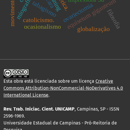
scara
movimento.
equisetum giganteum
tabagismo
ovariectomia
filosofia
catolicismo.
ocasionalismo
globalização
Esta obra está licenciada sobre um licença
Creative
Commons Attribution-NonCommercial-NoDerivatives 4.0
International License
.
Rev. Trab. Iniciac. Cient. UNICAMP
, Campinas, SP - ISSN
2596-1969.
Universidade Estadual de Campinas - Pró-Reitoria de
Pesquisa