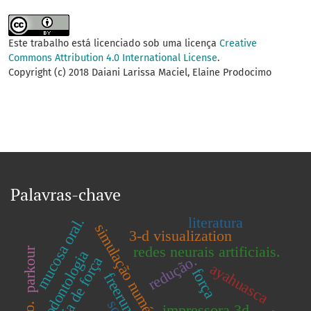
Este trabalho está licenciado sob uma licença
Creative
Commons Attribution 4.0 International License
.
Copyright (c) 2018 Daiani Larissa Maciel, Elaine Prodocimo
Palavras-chave
literatura
mucosa oral.
simulação numérica.
3-d visualization
redes neurais artificiais.
parkour
odontologia
redução.
miografia de força
ayahuasca
força
freerunning
impressora 3d