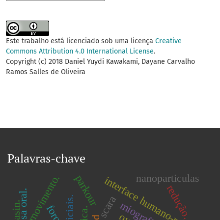
Este trabalho está licenciado sob uma licença
Creative
Commons Attribution 4.0 International License
.
Copyright (c) 2018 Daniel Yuydi Kawakami, Dayane Carvalho
Ramos Salles de Oliveira
Palavras-chave
nanoparticulas
movimento.
parkour
interface humano-robô
redução.
mucosa oral.
scara
força