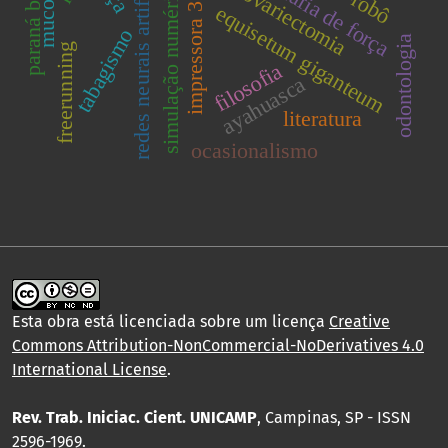
redes neurais artificiais.
miografia de força
paraná basin.
simulação numérica.
ovariectomia
impressora 3d
equisetum giganteum
tabagismo
odontologia
freerunning
filosofia
ayahuasca
literatura
ocasionalismo
Esta obra está licenciada sobre um licença
Creative
Commons Attribution-NonCommercial-NoDerivatives 4.0
International License
.
Rev. Trab. Iniciac. Cient. UNICAMP
, Campinas, SP - ISSN
2596-1969.