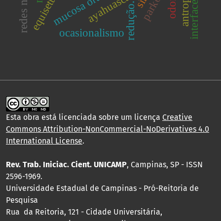
parkour
mucosa oral.
ayahuasca
redução.
ocasionalismo
Esta obra está licenciada sobre um licença
Creative
Commons Attribution-NonCommercial-NoDerivatives 4.0
International License
.
Rev. Trab. Iniciac. Cient. UNICAMP
, Campinas, SP - ISSN
2596-1969.
Universidade Estadual de Campinas - Pró-Reitoria de
Pesquisa
Rua da Reitoria, 121 - Cidade Universitária,