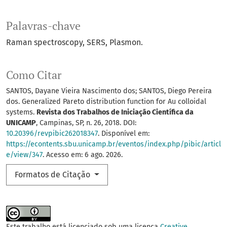
Palavras-chave
Raman spectroscopy
SERS
Plasmon.
Como Citar
SANTOS, Dayane Vieira Nascimento dos; SANTOS, Diego Pereira
dos. Generalized Pareto distribution function for Au colloidal
systems.
Revista dos Trabalhos de Iniciação Científica da
UNICAMP
, Campinas, SP, n. 26, 2018. DOI:
10.20396/revpibic262018347
. Disponível em:
https://econtents.sbu.unicamp.br/eventos/index.php/pibic/articl
e/view/347
. Acesso em: 6 ago. 2026.
Formatos de Citação
Este trabalho está licenciado sob uma licença
Creative