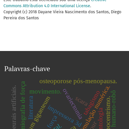
Commons Attribution 4.0 International License
.
Copyright (c) 2018 Dayane Vieira Nascimento dos Santos, Diego
Pereira dos Santos
Palavras-chave
osteoporose pós-menopausa.
miografia de força
simulação numérica.
redes neurais artificiais.
ovariectomia
movimento.
tabagismo
interface humano-robô
scara
equisetum giganteum
literatura
antropocentrismo.
impressora 3d
odontologia
força