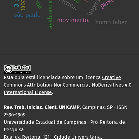
parkour
ayahuasca
são paulo
movimento.
homo faber
Esta obra está licenciada sobre um licença
Creative
Commons Attribution-NonCommercial-NoDerivatives 4.0
International License
.
Rev. Trab. Iniciac. Cient. UNICAMP
, Campinas, SP - ISSN
2596-1969.
Universidade Estadual de Campinas - Pró-Reitoria de
Pesquisa
Rua da Reitoria, 121 - Cidade Universitária,