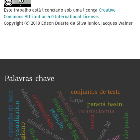
Este trabalho está licenciado sob uma licença
Creative
Commons Attribution 4.0 International License
.
Copyright (c) 2018 Edson Duarte da Silva Junior, Jacques Wainer
Palavras-chave
odontologia
conjuntos de teste
equisetum giganteum
castanha de baru
ocasionalismo
força
miografia de força
paraná basin.
3-d visualization
redução.
ovariectomia
são paulo.
scara
simulação numérica.
impressora 3d
tabagismo
filosofia