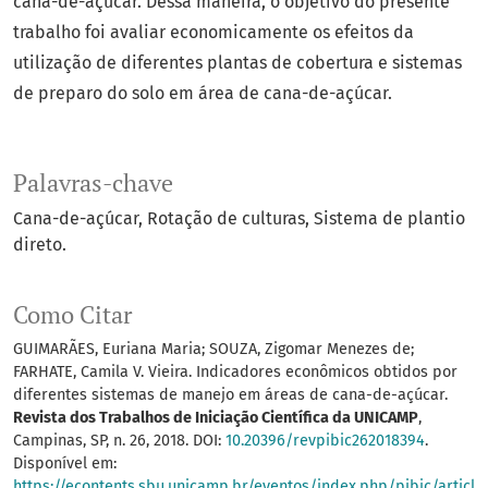
cana-de-açúcar. Dessa maneira, o objetivo do presente
trabalho foi avaliar economicamente os efeitos da
utilização de diferentes plantas de cobertura e sistemas
de preparo do solo em área de cana-de-açúcar.
Palavras-chave
Cana-de-açúcar
Rotação de culturas
Sistema de plantio
direto.
Como Citar
GUIMARÃES, Euriana Maria; SOUZA, Zigomar Menezes de;
FARHATE, Camila V. Vieira. Indicadores econômicos obtidos por
diferentes sistemas de manejo em áreas de cana-de-açúcar.
Revista dos Trabalhos de Iniciação Científica da UNICAMP
,
Campinas, SP, n. 26, 2018. DOI:
10.20396/revpibic262018394
.
Disponível em:
https://econtents.sbu.unicamp.br/eventos/index.php/pibic/articl