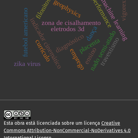
vigorexia
performance
filonitos
machine learning
geophysics
futebol americano
indicador cinemático
zona de cisalhamento
dança
eletrodos 3d
nado semi-atado
diagnóstico
travestismo
placenta
currículo
ensino
emprego
zika virus
Esta obra está licenciada sobre um licença
Creative
Commons Attribution-NonCommercial-NoDerivatives 4.0
International License
.