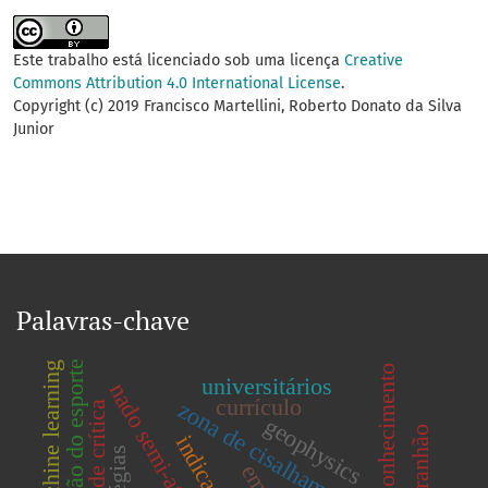
Este trabalho está licenciado sob uma licença
Creative
Commons Attribution 4.0 International License
.
Copyright (c) 2019 Francisco Martellini, Roberto Donato da Silva
Junior
Palavras-chave
gestão do esporte
machine learning
Área de conhecimento
universitários
nado semi-atado
currículo
zona de cisalhamento
velocidade crítica
geophysics