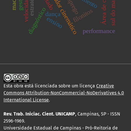
sul do maranhão
indicador cinemático
estratégias
emprego
diagnóstico
filonitos
dança
ensino
performance
Esta obra está licenciada sobre um licença
Creative
Commons Attribution-NonCommercial-NoDerivatives 4.0
International License
.
Rev. Trab. Iniciac. Cient. UNICAMP
, Campinas, SP - ISSN
2596-1969.
Universidade Estadual de Campinas - Pró-Reitoria de