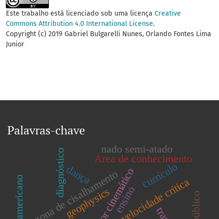
Este trabalho está licenciado sob uma licença
Creative
Commons Attribution 4.0 International License
.
Copyright (c) 2019 Gabriel Bulgarelli Nunes, Orlando Fontes Lima
Junior
Palavras-chave
nado semi-atado
diagnóstico
Área de conhecimento
currículo
dança
indicador cinemático
zona de cisalhamento
futebol americano
velocidade crítica
ensino
geophysics