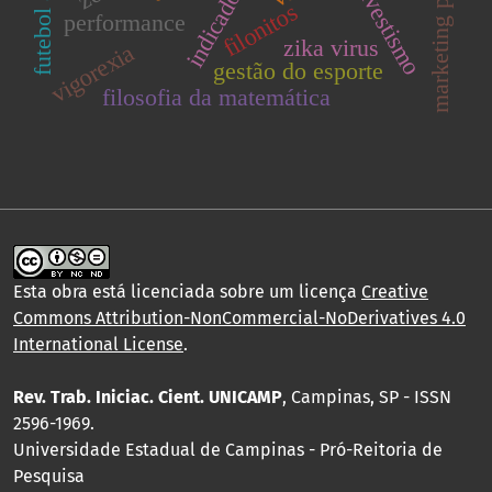
marketing público
travestismo
filonitos
performance
zika virus
vigorexia
gestão do esporte
filosofia da matemática
Esta obra está licenciada sobre um licença
Creative
Commons Attribution-NonCommercial-NoDerivatives 4.0
International License
.
Rev. Trab. Iniciac. Cient. UNICAMP
, Campinas, SP - ISSN
2596-1969.
Universidade Estadual de Campinas - Pró-Reitoria de
Pesquisa