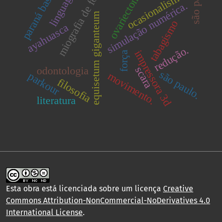
miografia de força
são paulo
linguagem
paraná basin.
ovariectomia
ocasionalismo
simulação numérica.
equisetum giganteum
tabagismo
ayahuasca
redução.
impressora 3d
força
scara
odontologia
são paulo.
parkour
movimento.
filosofia
literatura
Esta obra está licenciada sobre um licença
Creative
Commons Attribution-NonCommercial-NoDerivatives 4.0
International License
.