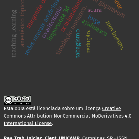
miografia de força
equisetum giganteum
ocasionalismo
redes neurais artificiais.
anestésico tópico
simulação numérica.
impressora 3d
ovariectomia
scara
teaching-learning
força
ayahuasca
movimento.
redução.
tabagismo
Esta obra está licenciada sobre um licença
Creative
Commons Attribution-NonCommercial-NoDerivatives 4.0
International License
.
Rev. Trab. Iniciac. Cient. UNICAMP
, Campinas, SP - ISSN