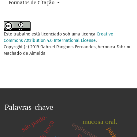
Formatos de Citação
Este trabalho está licenciado sob uma licença
Creative
Commons Attribution 4.0 International License
.
Copyright (c) 2019 Gabriel Pangonis Fernandes, Veronica Fabrini
Machado de Almeida
Palavras-chave
são paulo.
mucosa oral.
parkour