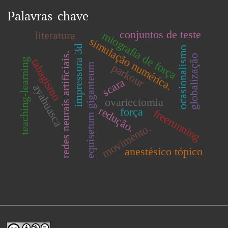
Palavras-chave
conjuntos de teste
literatura
miografia de força
simulação numérica.
impressora 3d
ocasionalismo
redes neurais artificiais.
globalização
tabagismo
teaching-learning
parkour
equisetum giganteum
scara
ayahuasca
ovariectomia
redução.
força
freerunning
movimento.
anestésico tópico