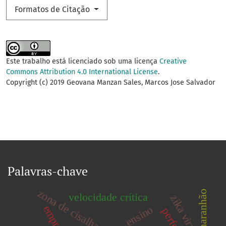
Formatos de Citação
Este trabalho está licenciado sob uma licença
Creative
Commons Attribution 4.0 International License
.
Copyright (c) 2019 Geovana Manzan Sales, Marcos Jose Salvador
Palavras-chave
zona de cisalhamento
sul do maranhão
velocidade crítica
zika virus
emprego
ensino