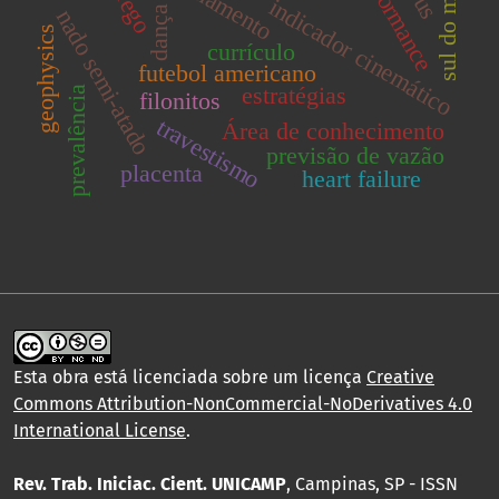
performance
indicador cinemático
dança
nado semi-atado
geophysics
currículo
futebol americano
estratégias
prevalência
filonitos
travestismo
Área de conhecimento
previsão de vazão
placenta
heart failure
Esta obra está licenciada sobre um licença
Creative
Commons Attribution-NonCommercial-NoDerivatives 4.0
International License
.
Rev. Trab. Iniciac. Cient. UNICAMP
, Campinas, SP - ISSN