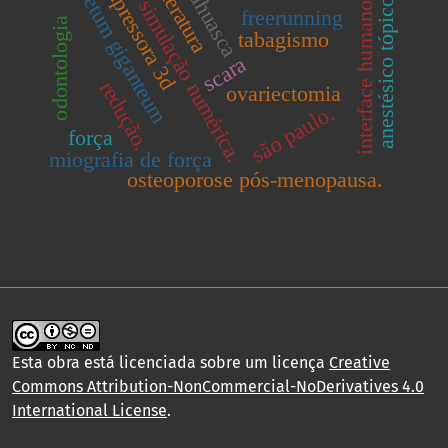
equisetum giganteum
interface humano-robô
ayahuasca
impressora 3d
literatura
simulação numérica.
anestésico tópico
freerunning
odontologia
tabagismo
scara
redução.
ovariectomia
são paulo.
força
miografia de força
osteoporose pós-menopausa.
Esta obra está licenciada sobre um licença
Creative
Commons Attribution-NonCommercial-NoDerivatives 4.0
International License
.