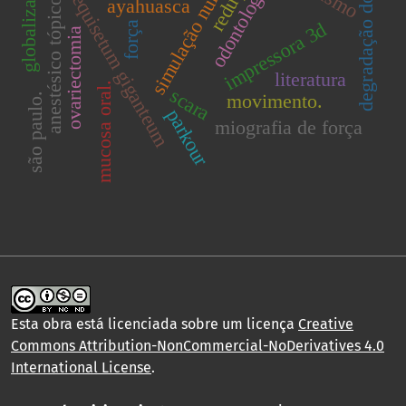
simulação numérica.
degradação do solo
globalização
odontologia
equisetum giganteum
ayahuasca
anestésico tópico
impressora 3d
força
ovariectomia
literatura
mucosa oral.
scara
movimento.
são paulo.
parkour
miografia de força
Esta obra está licenciada sobre um licença
Creative
Commons Attribution-NonCommercial-NoDerivatives 4.0
International License
.