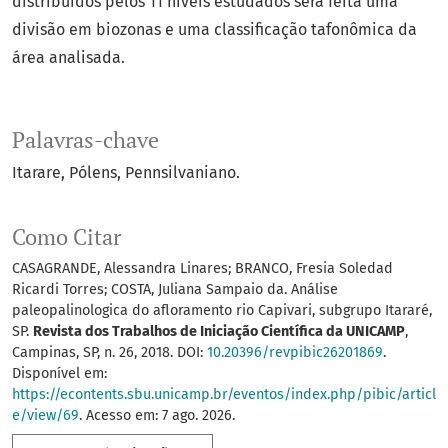
distribuídos pelos 11 níveis estudados será feita uma
divisão em biozonas e uma classificação tafonômica da
área analisada.
Palavras-chave
Itarare
Pólens
Pennsilvaniano.
Como Citar
CASAGRANDE, Alessandra Linares; BRANCO, Fresia Soledad
Ricardi Torres; COSTA, Juliana Sampaio da. Análise
paleopalinologica do afloramento rio Capivari, subgrupo Itararé,
SP.
Revista dos Trabalhos de Iniciação Científica da UNICAMP
,
Campinas, SP, n. 26, 2018. DOI:
10.20396/revpibic26201869
.
Disponível em:
https://econtents.sbu.unicamp.br/eventos/index.php/pibic/articl
e/view/69
. Acesso em: 7 ago. 2026.