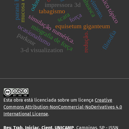
anestésico tópico
paraná basin.
mucosa oral.
movimento.
ayahuasca
impressora 3d
tabagismo
scara
força
simulação numérica.
equisetum giganteum
miografia de força
ocasionalismo
filosofia
redução.
parkour
3-d visualization
Esta obra está licenciada sobre um licença
Creative
Commons Attribution-NonCommercial-NoDerivatives 4.0
International License
.
Rev. Trab. Iniciac. Cient. UNICAMP
, Campinas, SP - ISSN