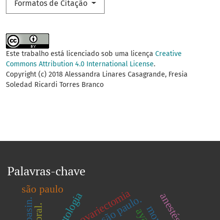
Formatos de Citação
Este trabalho está licenciado sob uma licença
Creative
Commons Attribution 4.0 International License
.
Copyright (c) 2018 Alessandra Linares Casagrande, Fresia
Soledad Ricardi Torres Branco
Palavras-chave
são paulo
ovariectomia
odontologia
são paulo.