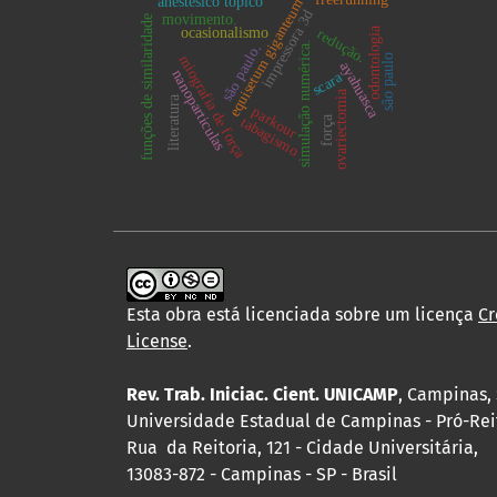
anestésico tópico
equisetum giganteum
impressora 3d
movimento.
funções de similaridade
ocasionalismo
odontologia
redução.
simulação numérica.
são paulo.
miografia de força
são paulo
ayahuasca
nanoparticulas
scara
ovariectomia
literatura
parkour
força
tabagismo
Esta obra está licenciada sobre um licença
Cr
License
.
Rev. Trab. Iniciac. Cient. UNICAMP
, Campinas, 
Universidade Estadual de Campinas - Pró-Rei
Rua da Reitoria, 121 - Cidade Universitária,
13083-872 - Campinas - SP - Brasil