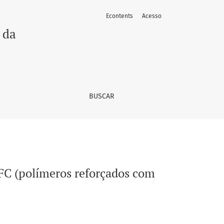
Econtents
Acesso
 de carbono)
 da
BUSCAR
RFC (polímeros reforçados com