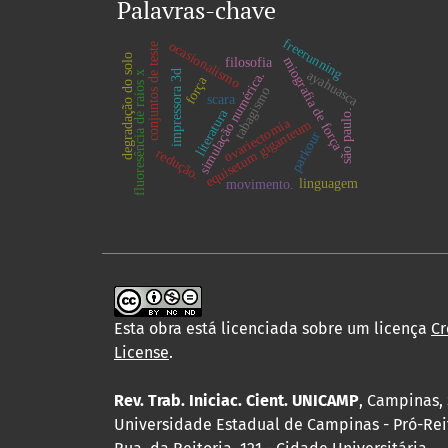
Palavras-chave
freerunning
ocasionalismo
conjuntos de teste
degradação do solo
miografia de força
filosofia
ayahuasca
impressora 3d
simulação numérica.
fluoresência de raios x
força
tabagismo
scara
literatura
são paulo.
ovariectomia
equisetum giganteum
parkour
redução.
linguagem
movimento.
Esta obra está licenciada sobre um licença
Cr
License
.
Rev. Trab. Iniciac. Cient. UNICAMP
, Campinas, 
Universidade Estadual de Campinas - Pró-Rei