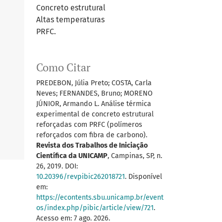
Concreto estrutural
Altas temperaturas
PRFC.
Como Citar
PREDEBON, Júlia Preto; COSTA, Carla
Neves; FERNANDES, Bruno; MORENO
JÚNIOR, Armando L. Análise térmica
experimental de concreto estrutural
reforçadas com PRFC (polímeros
reforçados com fibra de carbono).
Revista dos Trabalhos de Iniciação
Científica da UNICAMP
, Campinas, SP, n.
26, 2019. DOI:
10.20396/revpibic262018721
. Disponível
em:
https://econtents.sbu.unicamp.br/event
os/index.php/pibic/article/view/721
.
Acesso em: 7 ago. 2026.