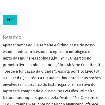
PDF
Resumo
Apresentamos aqui a terceira e última parte do nosso
estudo dedicado a estudar o episódio mitológico do
rapto das mulheres sabinas (Liv. I.9.1-16), narrado no
primeiro livro da obra historiográfica Ab Vrbe Condita (lit.
“Desde a fundação da Cidade”), escrita por Tito Lívio (59
a.C. – 17 d.C.) no séc. I a.C. Para melhor apreciar as noções
envolvidas no discurso do historiógrafo, a narrativa do
rapto será comparada a duas outras versões. Primeiro,
trataremos daquela que o poeta Ovídio (43 a.C. – aprox.
17 d.C.), também atuante no período augustano, oferece