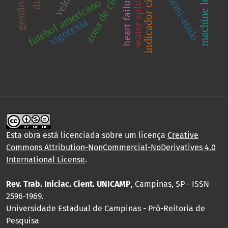
indicador cinemático
machine learning
nado semi-atado
water splitting
heart failure
futebol americano
vigorexia
Esta obra está licenciada sobre um licença
Creative
Commons Attribution-NonCommercial-NoDerivatives 4.0
International License
.
Rev. Trab. Iniciac. Cient. UNICAMP
, Campinas, SP - ISSN
2596-1969.
Universidade Estadual de Campinas - Pró-Reitoria de
Pesquisa