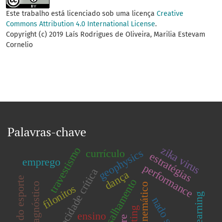
Este trabalho está licenciado sob uma licença
Creative
Commons Attribution 4.0 International License
.
Copyright (c) 2019 Laís Rodrigues de Oliveira, Marilia Estevam
Cornelio
Palavras-chave
zika virus
travestismo
geophysics
currículo
estratégias
emprego
performance
velocidade crítica
dança
gestão do esporte
zona de cisalhamento
diagnóstico
filonitos
ensino