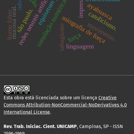
redes neurais artificiais.
simulação numérica.
ayahuasca
mucosa oral.
são paulo.
homo faber
catolicismo.
miografia de força
movimento.
tabagismo
força
linguagem
Esta obra está licenciada sobre um licença
Creative
Commons Attribution-NonCommercial-NoDerivatives 4.0
International License
.
Rev. Trab. Iniciac. Cient. UNICAMP
, Campinas, SP - ISSN
2596-1969.