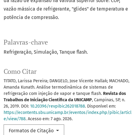
da razão de expansão na válvula superior sobre: COP,
vazão mássica de refrigerante, "glides" de temperatura e
potência de compressão.
Palavras-chave
Refrigeração
Simulação
Tanque flash.
Como Citar
TITATO, Larissa Pereira; DANGELO, Jose Vicente Hallak; MACHADO,
Amanda Kunath. Análise termodinâmica de sistemas de
refrigeração com injeção de vapor e tanque flash.
Revista dos
Trabalhos de Iniciação Científica da UNICAMP
, Campinas, SP, n.
26, 2019. DOI:
10.20396/revpibic262018788
. Disponível em:
https://econtents.sbu.unicamp.br/eventos/index.php/pibic/articl
e/view/788
. Acesso em: 7 ago. 2026.
Formatos de Citação