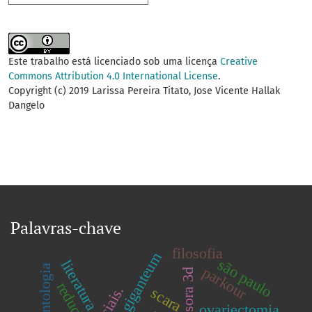
Este trabalho está licenciado sob uma licença
Creative
Commons Attribution 4.0 International License
.
Copyright (c) 2019 Larissa Pereira Titato, Jose Vicente Hallak
Dangelo
Palavras-chave
filosofia
equisetum giganteum
são paulo
literatura
odontologia
parkour
impressora 3d
redução.
scara
ovariectomia