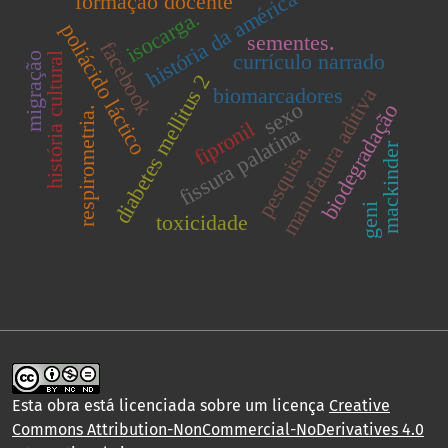
história da américa
formação docente
isocarga.
poliácido láctico
sementes.
facebook
currículo narrado
história cultural
migração
diabetes mellitus 2
biomarcadores
manufatura aditiva
sexo
biodegradação
respirometria.
fipronil
fissura palatina
pesquisa.
mackinder
geni
toxicidade
Esta obra está licenciada sobre um licença
Creative
Commons Attribution-NonCommercial-NoDerivatives 4.0