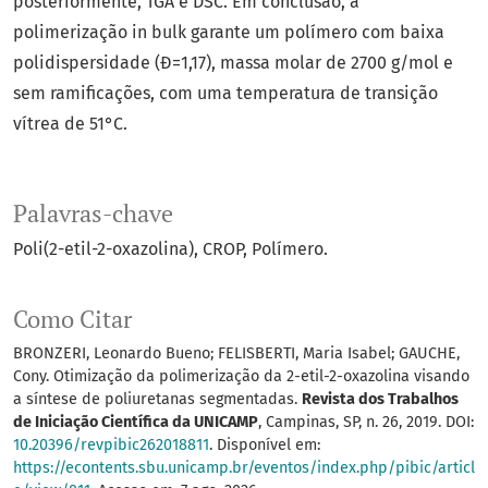
posteriormente, TGA e DSC. Em conclusão, a
polimerização in bulk garante um polímero com baixa
polidispersidade (Ð=1,17), massa molar de 2700 g/mol e
sem ramificações, com uma temperatura de transição
vítrea de 51°C.
Palavras-chave
Poli(2-etil-2-oxazolina)
CROP
Polímero.
Como Citar
BRONZERI, Leonardo Bueno; FELISBERTI, Maria Isabel; GAUCHE,
Cony. Otimização da polimerização da 2-etil-2-oxazolina visando
a síntese de poliuretanas segmentadas.
Revista dos Trabalhos
de Iniciação Científica da UNICAMP
, Campinas, SP, n. 26, 2019. DOI:
10.20396/revpibic262018811
. Disponível em:
https://econtents.sbu.unicamp.br/eventos/index.php/pibic/articl