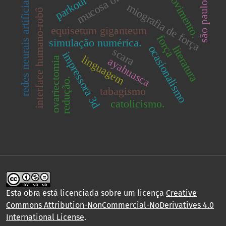
mucosa oral.
movimento.
redes neurais artificiais.
parkour
são paulo.
miografia de força
interface humano-robô
equisetum giganteum
força
simulação numérica.
literatura
ocasionalismo
scara
impressora 3d
linguagem
ovariectomia
ayahuasca
redução.
tabagismo
catolicismo.
Esta obra está licenciada sobre um licença
Creative
Commons Attribution-NonCommercial-NoDerivatives 4.0
International License
.