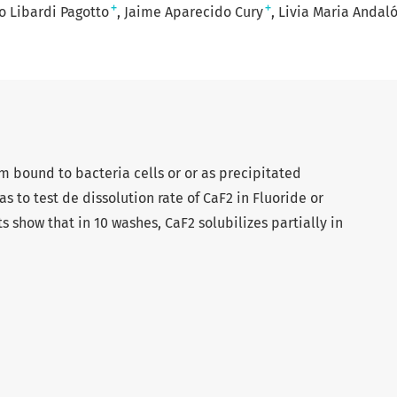
+
+
 Libardi Pagotto
Jaime Aparecido Cury
Livia Maria Andal
lm bound to bacteria cells or or as precipitated
as to test de dissolution rate of CaF2 in Fluoride or
ts show that in 10 washes, CaF2 solubilizes partially in