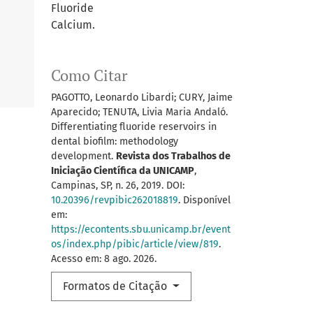
Fluoride
Calcium.
Como Citar
PAGOTTO, Leonardo Libardi; CURY, Jaime
Aparecido; TENUTA, Livia Maria Andaló.
Differentiating fluoride reservoirs in
dental biofilm: methodology
development.
Revista dos Trabalhos de
Iniciação Científica da UNICAMP
,
Campinas, SP, n. 26, 2019. DOI:
10.20396/revpibic262018819
. Disponível
em:
https://econtents.sbu.unicamp.br/event
os/index.php/pibic/article/view/819
.
Acesso em: 8 ago. 2026.
Formatos de Citação