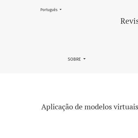
Mudar o idioma. O atual é:
Português
Aplicação de modelos virtuais para comparaç
Revis
SOBRE
Aplicação de modelos virtuai