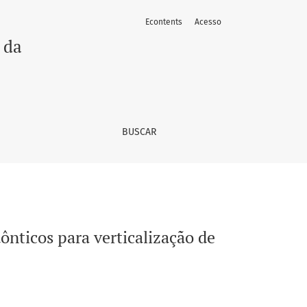
Econtents
Acesso
egundo molar
 da
BUSCAR
nticos para verticalização de