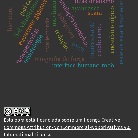
equisetum giganteum
movimento.
teste de estacionariedade.
parkour
simulação numérica.
3-d visualization
ocasionalismo
ayahuasca
anestésico tópico
literatura
scara
tabagismo
ovariectomia
impressora 3d
catolicismo.
nanoparticulas
redução.
odontologia
força
miografia de força
interface humano-robô
Esta obra está licenciada sobre um licença
Creative
Commons Attribution-NonCommercial-NoDerivatives 4.0
International License
.