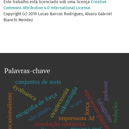
Este trabalho está licenciado sob uma licença
Creative
Commons Attribution 4.0 International License
.
Copyright (c) 2019 Lucas Barcos Rodrigues, Alvaro Gabriel
Bianchi Mendez
Palavras-chave
conjuntos de teste
parkour
ayahuasca
odontologia
ovariectomia
equisetum giganteum
miografia de força
ocasionalismo
scara
tabagismo
redução.
força
são paulo.
impressora 3d
simulação numérica.
mucosa oral.