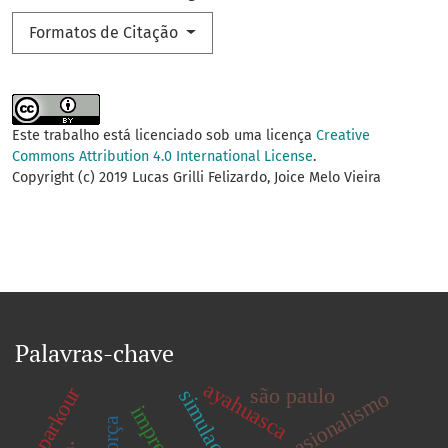
Formatos de Citação
Este trabalho está licenciado sob uma licença
Creative
Commons Attribution 4.0 International License
.
Copyright (c) 2019 Lucas Grilli Felizardo, Joice Melo Vieira
Palavras-chave
ayahuasca
parkour
são paulo
ocasionalismo