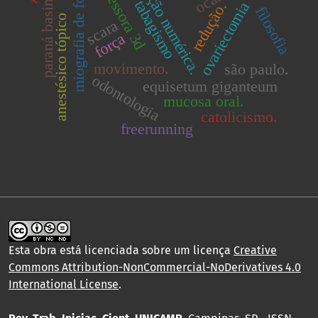
simulação numérica.
impressora 3d
miografia de força
paraná basin.
tabagismo
ovariectomia
redução.
filosofia
anestésico tópico
scara
força
movimento.
são paulo.
odontologia
equisetum giganteum
mucosa oral.
catolicismo.
freerunning
Esta obra está licenciada sobre um licença
Creative
Commons Attribution-NonCommercial-NoDerivatives 4.0
International License
.