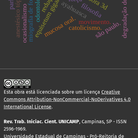
equisetum giganteum
degradação do solo
redução.
odontologia
anestésico tópico
miografia de força
ayahuasca
filosofia
ocasionalismo
mucosa oral.
movimento.
são paulo.
catolicismo.
Esta obra está licenciada sobre um licença
Creative
Commons Attribution-NonCommercial-NoDerivatives 4.0
International License
.
Rev. Trab. Iniciac. Cient. UNICAMP
, Campinas, SP - ISSN
2596-1969.
Universidade Estadual de Campinas - Pró-Reitoria de