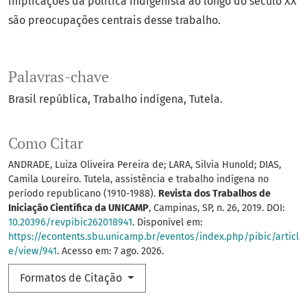
implicações da política indigenista ao longo do século XX
são preocupações centrais desse trabalho.
Palavras-chave
Brasil república
Trabalho indígena
Tutela.
Como Citar
ANDRADE, Luiza Oliveira Pereira de; LARA, Silvia Hunold; DIAS,
Camila Loureiro. Tutela, assistência e trabalho indígena no
período republicano (1910-1988).
Revista dos Trabalhos de
Iniciação Científica da UNICAMP
, Campinas, SP, n. 26, 2019. DOI:
10.20396/revpibic262018941
. Disponível em:
https://econtents.sbu.unicamp.br/eventos/index.php/pibic/articl
e/view/941
. Acesso em: 7 ago. 2026.
Formatos de Citação