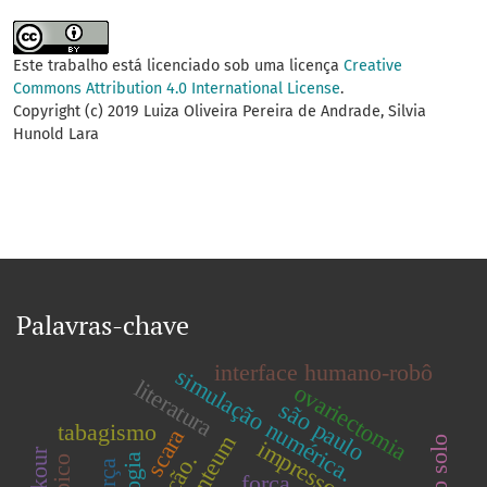
Este trabalho está licenciado sob uma licença
Creative
Commons Attribution 4.0 International License
.
Copyright (c) 2019 Luiza Oliveira Pereira de Andrade, Silvia
Hunold Lara
Palavras-chave
interface humano-robô
simulação numérica.
literatura
ovariectomia
são paulo
tabagismo
scara
impressora 3d
parkour
força