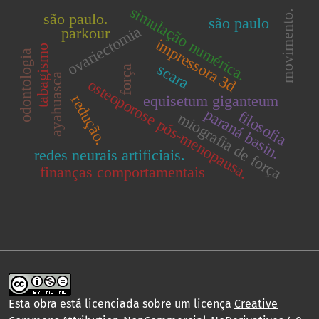
simulação numérica.
movimento.
são paulo.
são paulo
ovariectomia
parkour
impressora 3d
tabagismo
odontologia
scara
força
ayahuasca
osteoporose pós-menopausa.
equisetum giganteum
redução.
paraná basin.
filosofia
miografia de força
redes neurais artificiais.
finanças comportamentais
Esta obra está licenciada sobre um licença
Creative