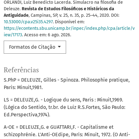
ORLANDI, Luiz Benedicto Lacerda. Simulacro na filosofia de
Deleuze.
Revista de Estudos Filosóficos e Históricos da
Antiguidade
, Campinas, SP, v. 25, n. 35, p. 25–44, 2020. DOI:
10.53000/cpa.v25i35.4297
. Disponível em:
https://econtents.sbu.unicamp.br/inpec/index.php/cpa/article/v
iew/17173
. Acesso em: 6 ago. 2026.
Formatos de Citação
Referências
S.PhP = DELEUZE, Gilles - Spinoza. Philosophie pratique,
Paris: Minuit,1981.
LS = DELEUZE,G. - Logique du sens, Paris : Minuit,1969.
(Lógica do Sentido, tr.br. de Luiz R.S.Fortes, São Paulo:
Ed.Perspectiva,1974).
A-OE = DELEUZE,G. e GUATTARI,F. - Capitalisme et
schizophrénie. L’Anti-OEdipe, Paris: Minuit, 1972. (O Anti-