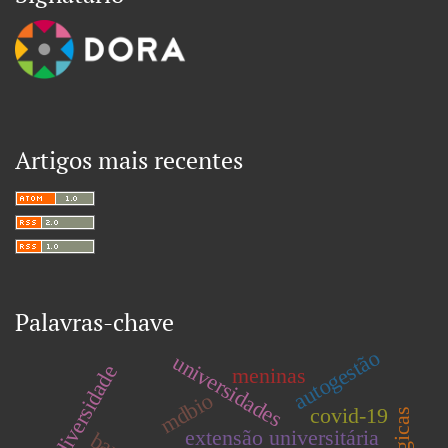
Artigos mais recentes
Palavras-chave
autogestão
universidades
biodiversidade
meninas
mdbio
covid-19
extensão universitária