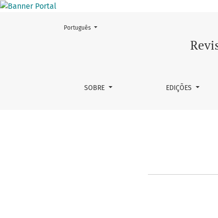
Mudar o idioma. O atual é:
Português
Regimento
Revi
SOBRE
EDIÇÕES