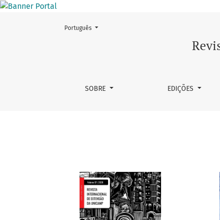
Mudar o idioma. O atual é:
Português
Edições anteriores
Revi
SOBRE
EDIÇÕES