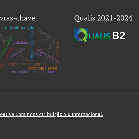
vras-chave
Qualis 2021-2024
reflexão-na-ação
extensão
icamp
educação política
ação política
periferia
amazonas
cidadania
campinas
lo
educação
ação médica
ciência política
cará
esgoto
terapia por acupuntura
tecnologia social
educação interdisciplinar
reative Commons Atribuição 4.0 Internacional
.