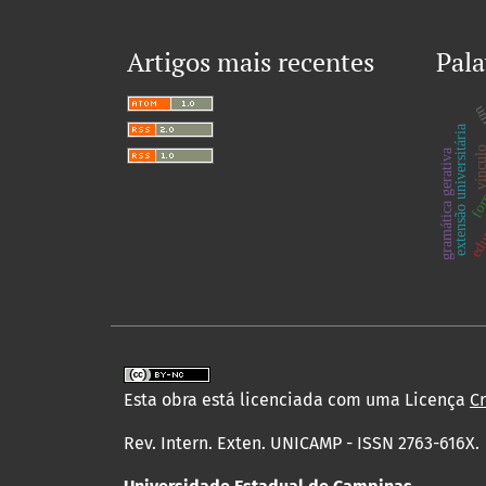
Artigos mais recentes
Pala
un
form
extensão universitária
víncu
gramática gerativa
educ
Esta obra está licenciada com uma Licença
C
Rev. Intern. Exten. UNICAMP - ISSN 2763-616X.