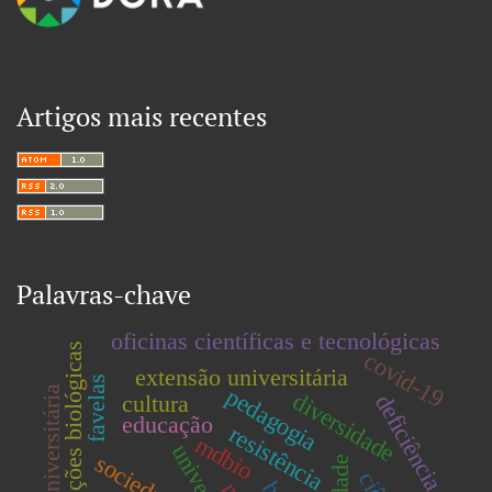
Artigos mais recentes
Palavras-chave
oficinas científicas e tecnológicas
coleções biológicas
covid-19
extensão universitária
favelas
pedagogia
estensão universitária
diversidade
cultura
deficiência
educação
resistência
mdbio
sociedade