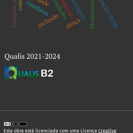
universidades
biodiversidade
ciências duras
barragens
meninas
catadoras
inclusão
dança
Qualis 2021-2024
Esta obra está licenciada com uma Licença
Creative