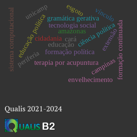
esgoto
unicamp
vínculo
sistema computacional
educação política
gramática gerativa
formação continuada
ciência política
tecnologia social
extensão
amazonas
cidadania
cará
educação
formação política
periferia
campinas
terapia por acupuntura
envelhecimento
Qualis 2021-2024