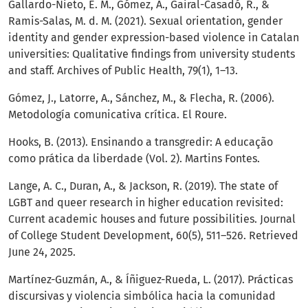
Gallardo-Nieto, E. M., Gómez, A., Gairal-Casadó, R., &
Ramis-Salas, M. d. M. (2021). Sexual orientation, gender
identity and gender expression-based violence in Catalan
universities: Qualitative findings from university students
and staff. Archives of Public Health, 79(1), 1–13.
Gómez, J., Latorre, A., Sánchez, M., & Flecha, R. (2006).
Metodología comunicativa crítica. El Roure.
Hooks, B. (2013). Ensinando a transgredir: A educação
como prática da liberdade (Vol. 2). Martins Fontes.
Lange, A. C., Duran, A., & Jackson, R. (2019). The state of
LGBT and queer research in higher education revisited:
Current academic houses and future possibilities. Journal
of College Student Development, 60(5), 511–526. Retrieved
June 24, 2025.
Martínez-Guzmán, A., & Íñiguez-Rueda, L. (2017). Prácticas
discursivas y violencia simbólica hacia la comunidad