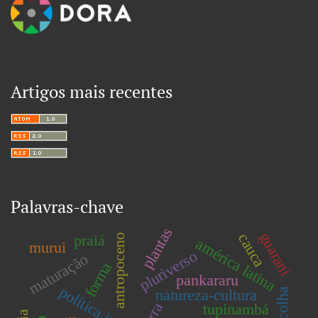
Artigos mais recentes
Palavras-chave
plantas
guarani
cauca
praiá
antropoceno
américa latina
murui
pluriverso
maturação
forma
pankararu
política indígena
natureza-cultura
terra
tupinambá