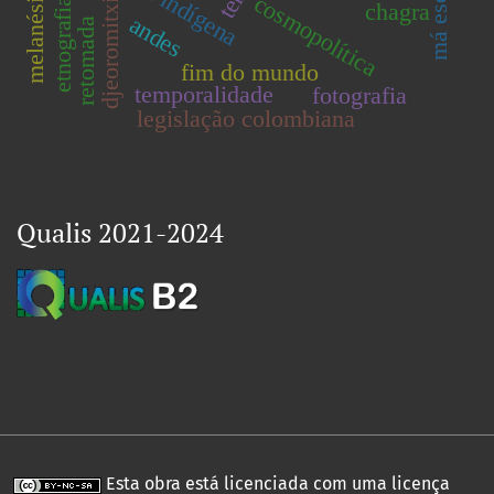
má escolha
melanésia
cosmopolítica
etnografia
djeoromitxi
chagra
andes
retomada
fim do mundo
temporalidade
fotografia
legislação colombiana
Qualis 2021-2024
Esta obra está licenciada com uma licença