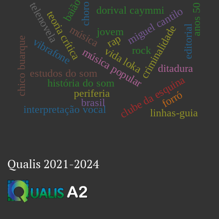
baião
telenovela
choro
anos 50
dorival caymmi
miguel cantilo
teoria crítica
música
criminalidade
editorial
jovem
rap
chico buarque
vibrafone
rock
vida loka
música popular
ditadura
estudos do som
clube da esquina
história do som
periferia
forró
brasil
interpretação vocal
linhas-guia
Qualis 2021-2024