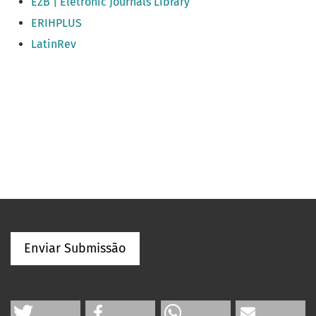
EZB | Eletronic Journals Library
ERIHPLUS
LatinRev
Enviar Submissão