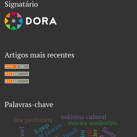
Signatário
Artigos mais recentes
Palavras-chave
indústria cultural
lira paulistana
música nordestina
rio de janeiro
k-pop
flauta
brasil
mpb