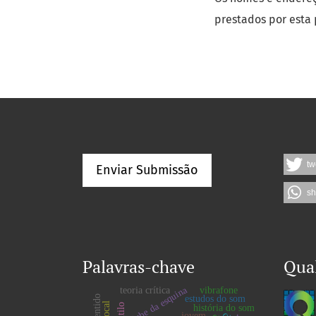
prestados por esta 
tw
Enviar Submissão
sh
Palavras-chave
Qua
clube da esquina
teoria crítica
vibrafone
estudos do som
história do som
jovem