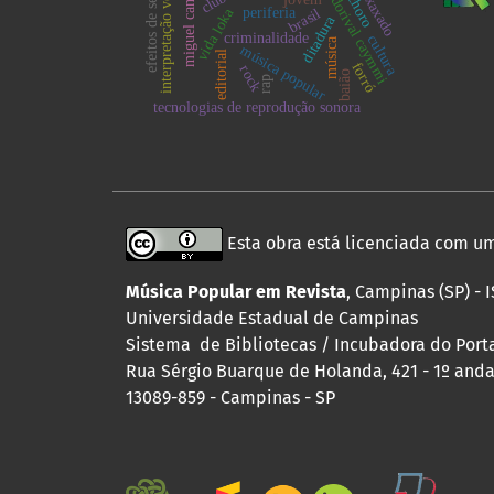
efeitos de sentido
interpretação vocal
miguel cantilo
choro
xaxado
dorival caymmi
vida loka
brasil
periferia
ditadura
criminalidade
cultura
música
música popular
editorial
forró
rock
baião
rap
tecnologias de reprodução sonora
Esta obra está licenciada com u
Música Popular em Revista
, Campinas (SP) - 
Universidade Estadual de Campinas
Sistema de Bibliotecas / Incubadora do Porta
Rua Sérgio Buarque de Holanda, 421 - 1º andar
13089-859 - Campinas - SP