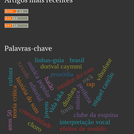
Palavras-chave
linhas-guia
brasil
vibrafone
xaxado
música popular
dorival caymmi
estudos do som
cultura
prosódia
miguel cantilo
rock
baião
história do som
editorial
rap
periferia
teoria crítica
ditadura
vida loka
música
jovem
forró
criminalidade
anos 50
clube da esquina
interpretação vocal
choro
efeitos de sentido