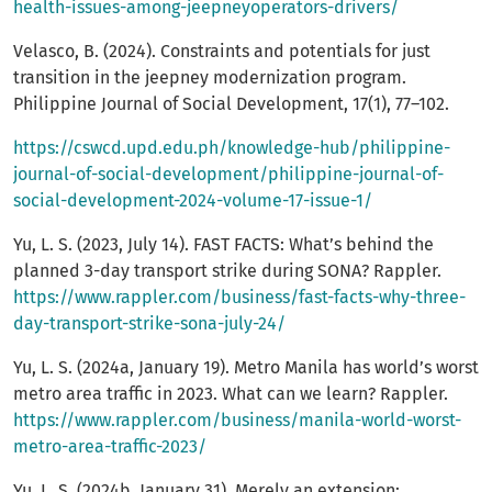
health-issues-among-jeepneyoperators-drivers/
Velasco, B. (2024). Constraints and potentials for just
transition in the jeepney modernization program.
Philippine Journal of Social Development, 17(1), 77–102.
https://cswcd.upd.edu.ph/knowledge-hub/philippine-
journal-of-social-development/philippine-journal-of-
social-development-2024-volume-17-issue-1/
Yu, L. S. (2023, July 14). FAST FACTS: What’s behind the
planned 3-day transport strike during SONA? Rappler.
https://www.rappler.com/business/fast-facts-why-three-
day-transport-strike-sona-july-24/
Yu, L. S. (2024a, January 19). Metro Manila has world’s worst
metro area traffic in 2023. What can we learn? Rappler.
https://www.rappler.com/business/manila-world-worst-
metro-area-traffic-2023/
Yu, L. S. (2024b, January 31). Merely an extension: