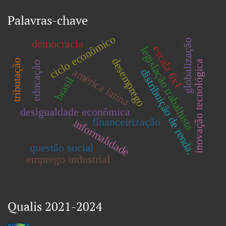
Palavras-chave
ciclo econômico
democracia
globalização
escala 6x1
legislação trabalhista
desemprego
tributação
inovação tecnológica
educação
américa latina
distribuição de renda.
brasil
desigualdade econômica
financeirização
informalidade
questão social
emprego industrial
Qualis 2021-2024