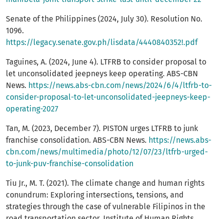
Senate of the Philippines (2024, July 30). Resolution No.
1096.
https://legacy.senate.gov.ph/lisdata/4440840352!.pdf
Taguines, A. (2024, June 4). LTFRB to consider proposal to
let unconsolidated jeepneys keep operating. ABS-CBN
News.
https://news.abs-cbn.com/news/2024/6/4/ltfrb-to-
consider-proposal-to-let-unconsolidated-jeepneys-keep-
operating-2027
Tan, M. (2023, December 7). PISTON urges LTFRB to junk
franchise consolidation. ABS-CBN News.
https://news.abs-
cbn.com/news/multimedia/photo/12/07/23/ltfrb-urged-
to-junk-puv-franchise-consolidation
Tiu Jr., M. T. (2021). The climate change and human rights
conundrum: Exploring intersections, tensions, and
strategies through the case of vulnerable Filipinos in the
road transportation sector. Institute of Human Rights,