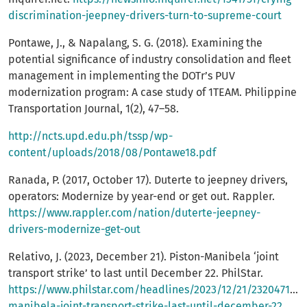
discrimination-jeepney-drivers-turn-to-supreme-court
Pontawe, J., & Napalang, S. G. (2018). Examining the
potential significance of industry consolidation and fleet
management in implementing the DOTr’s PUV
modernization program: A case study of 1TEAM. Philippine
Transportation Journal, 1(2), 47–58.
http://ncts.upd.edu.ph/tssp/wp-
content/uploads/2018/08/Pontawe18.pdf
Ranada, P. (2017, October 17). Duterte to jeepney drivers,
operators: Modernize by year-end or get out. Rappler.
https://www.rappler.com/nation/duterte-jeepney-
drivers-modernize-get-out
Relativo, J. (2023, December 21). Piston-Manibela ‘joint
transport strike’ to last until December 22. PhilStar.
https://www.philstar.com/headlines/2023/12/21/2320471/pi
manibela-joint-transport-strike-last-until-december-22