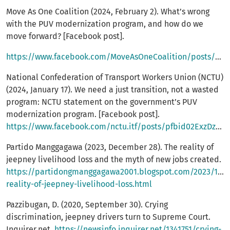
Move As One Coalition (2024, February 2). What’s wrong
with the PUV modernization program, and how do we
move forward? [Facebook post].
https://www.facebook.com/MoveAsOneCoalition/posts/pfbid02spfb1f4RbA5JoAfpP3KdfKVc5AuRniWTCr2QDf3Ub4XS4Rg25eWguGnPE9DUnC4pl
National Confederation of Transport Workers Union (NCTU)
(2024, January 17). We need a just transition, not a wasted
program: NCTU statement on the government’s PUV
modernization program. [Facebook post].
https://www.facebook.com/nctu.itf/posts/pfbid02ExzDzdssghfwtLFgarqHgHYwZwqWhfZPtA82Q7T3W5XTxRovGEK131gvzpux5bdal
Partido Manggagawa (2023, December 28). The reality of
jeepney livelihood loss and the myth of new jobs created.
https://partidongmanggagawa2001.blogspot.com/2023/12/t
reality-of-jeepney-livelihood-loss.html
Pazzibugan, D. (2020, September 30). Crying
discrimination, jeepney drivers turn to Supreme Court.
Inquirer.net.
https://newsinfo.inquirer.net/1341751/crying-