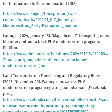
für Internationale Zusammenarbeit (GIZ).
https://www.changing-transport.org/wp-
content/uploads/2019-11_GIZ_Jeepney-
Modernisation_Early-Evaluation_final.pdf
Laqui, I. (2024, January 15). ‘Magnificent 7’ transport groups
file intervention to back PUV modernization program.
PhilStar.
https://www.philstar.com/headlines/2024/01/15/2326032/m
7-transport-groups-file-intervention-back-puv-
modernization-program
Land Transportation Franchising and Regulatory Board
(2023, November 20). Walang maiiwan sa PUV
modernization program ng ating pamahalaan. [Facebook
post].
https://www.facebook.com/ltfrb.central.office/posts/walan
maiiwan-sa-puv-modernization-program-ng-ating-
pamahalaan-walang-driver-o-/661317939517504/