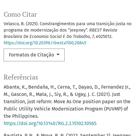
Como Citar
Velasco, B. (2025). Constrangimentos para uma transição justa no
programa de modernização dos “jeepney”.
RBEST Revista
Brasileira De Economia Social E Do Trabalho
,
7
, e025012.
https://doi.org/10.20396/rbest.v7i00.20845
Formatos de Citação
Referências
Abante, K., Bendaña, H., Cerna, T., Dayao, D., Fernandez Jr.,
M., Gascon, R., Mata, J., Siy, R., & Ugay, J. C. (2021). Just
transition, just reform: Move As One position paper on the
Public Utility Vehicle Modernization Program (PUVMP) of
the Philippines.
https://doi.org/10.13140/RG.2.2.15102.10565
Bautista, P. N., & Moya, R. N. (2023, September 3). Jeepney