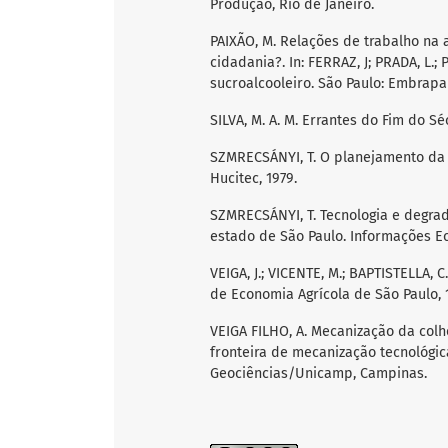
Produção, Rio de Janeiro.
PAIXÃO, M. Relações de trabalho na a
cidadania?. In: FERRAZ, J; PRADA, L.;
sucroalcooleiro. São Paulo: Embrapa/
SILVA, M. A. M. Errantes do Fim do S
SZMRECSÁNYI, T. O planejamento da ag
Hucitec, 1979.
SZMRECSÁNYI, T. Tecnologia e degrad
estado de São Paulo. Informações Econ
VEIGA, J.; VICENTE, M.; BAPTISTELLA, 
de Economia Agrícola de São Paulo, 1
VEIGA FILHO, A. Mecanização da col
fronteira de mecanização tecnológica
Geociências/Unicamp, Campinas.