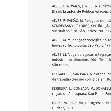
ALVES, F.; NOVAES, J.; RICCI, R. Din
Brasil. Estudos de Política Agrícola, Br
ALVES, F.; PAIXÃO, M. Relações de trab
SZMRECSÁNYI, T. (ORG.). Certificação
sucroalcooleiro. São Carlos: RDUFSCa
ALVES, M. Mudança tecnológica no se
Inovação Tecnológica. São Paulo, 19
ALVES, M. A liga do açúcar: integra
indústria de alimentos. 2001. Tese (
São Paulo.
DELGADO, G.; SANT’ANA, R. Setor suc
de trabalho (versão corrigida em 16/
FERREIRA, L.; GONZAGA, M.; DONATELL
região de Araraquara. São Paulo: Fun
GRAZIANO DA SILVA, J. Progresso técn
Hucitec, 1981.