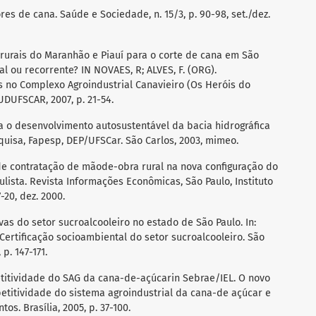
es de cana. Saúde e Sociedade, n. 15/3, p. 90-98, set./dez.
 rurais do Maranhão e Piauí para o corte de cana em São
l ou recorrente? IN NOVAES, R; ALVES, F. (ORG).
no Complexo Agroindustrial Canavieiro (Os Heróis do
 UDUFSCAR, 2007, p. 21-54.
para o desenvolvimento autosustentável da bacia hidrográfica
quisa, Fapesp, DEP/UFSCar. São Carlos, 2003, mimeo.
 de contratação de mãode-obra rural na nova configuração do
ulista. Revista Informações Econômicas, São Paulo, Instituto
7-20, dez. 2000.
ivas do setor sucroalcooleiro no estado de São Paulo. In:
. Certificação socioambiental do setor sucroalcooleiro. São
p. 147-171.
etitividade do SAG da cana-de-açúcarin Sebrae/IEL. O novo
etitividade do sistema agroindustrial da cana-de açúcar e
. Brasília, 2005, p. 37-100.