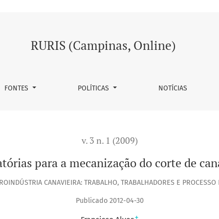
canização do corte de cana crua: indo direto ao ponto
RURIS (Campinas, Online)
FONTES
POLÍTICAS
NOTÍCIAS
v. 3 n. 1 (2009)
tórias para a mecanização do corte de can
GROINDÚSTRIA CANAVIEIRA: TRABALHO, TRABALHADORES E PROCESSO
Publicado 2012-04-30
+