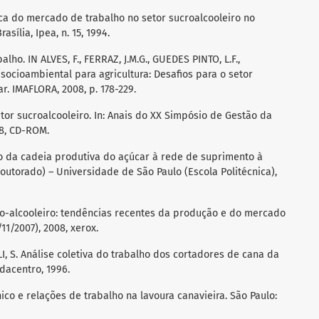
âmica do mercado de trabalho no setor sucroalcooleiro no
asília, Ipea, n. 15, 1994.
alho. IN ALVES, F., FERRAZ, J.M.G., GUEDES PINTO, L.F.,
 socioambiental para agricultura: Desafios para o setor
r. IMAFLORA, 2008, p. 178-229.
tor sucroalcooleiro. In: Anais do XX Simpósio de Gestão da
98, CD-ROM.
ção da cadeia produtiva do açúcar à rede de suprimento à
Doutorado) – Universidade de São Paulo (Escola Politécnica),
ro-alcooleiro: tendências recentes da produção e do mercado
11/2007), 2008, xerox.
I, S. Análise coletiva do trabalho dos cortadores de cana da
dacentro, 1996.
ico e relações de trabalho na lavoura canavieira. São Paulo: