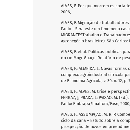
ALVES, F. Por que morrem os cortador
2006,
ALVES, F. Migração de trabalhadores
Paulo - Será este um fenômeno casua
MIGRANTESTrabalho e Trabalhadores 
agronegócio brasileiro). São Carlos:
ALVES, F. et al. Políticas públicas 
do rio Mogi-Guaçu. Relatório de pes
ALVES, F.; ALMEIDA, L. Novas formas
complexo agroindustrial citrícola pa
de Economia Agrícola, v. 30, n. 12, p. 
ALVES, F.; ALVES, M. Crise e perspect
FERRAZ, J; PRADA, L; PAIXÃO, M. (Ed.)
Paulo: Embrapa/Imaflora/Fase, 2000, 
ALVES, F.; ASSUMPÇÃO, M. R. P. Comp
ciclo da cana – Estudo sobre a comp
prospecção de novos empreendimentos