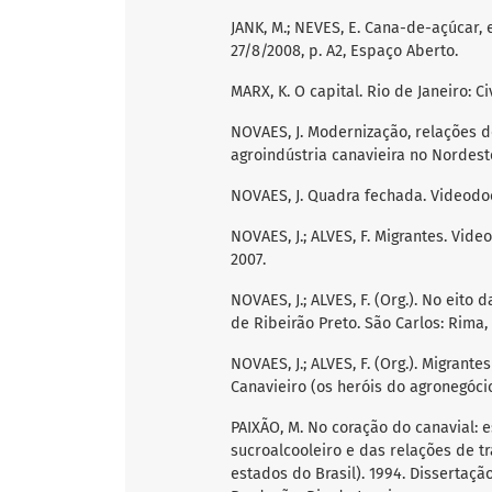
JANK, M.; NEVES, E. Cana-de-açúcar, 
27/8/2008, p. A2, Espaço Aberto.
MARX, K. O capital. Rio de Janeiro: Civ
NOVAES, J. Modernização, relações 
agroindústria canavieira no Nordest
NOVAES, J. Quadra fechada. Videodoc
NOVAES, J.; ALVES, F. Migrantes. Vid
2007.
NOVAES, J.; ALVES, F. (Org.). No eito
de Ribeirão Preto. São Carlos: Rima,
NOVAES, J.; ALVES, F. (Org.). Migran
Canavieiro (os heróis do agronegócio
PAIXÃO, M. No coração do canavial: 
sucroalcooleiro e das relações de t
estados do Brasil). 1994. Dissertaç