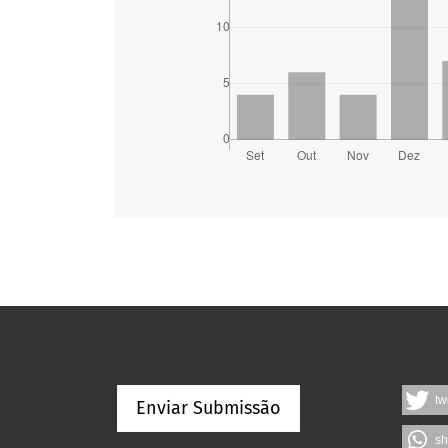
tw
Enviar Submissão
sh