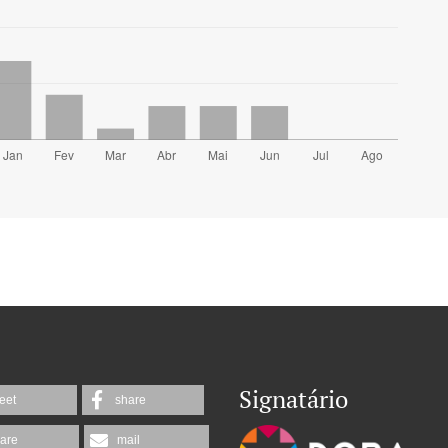
Signatário
eet
share
are
mail