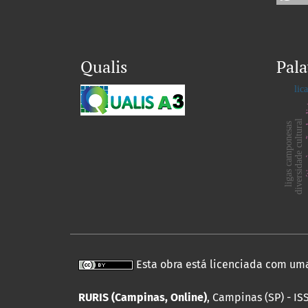
Qualis
Pala
lic
crítica 
diversidade cultural
ligas camponesas
Esta obra está licenciada com um
RURIS (Campinas, Online)
, Campinas (SP) - IS