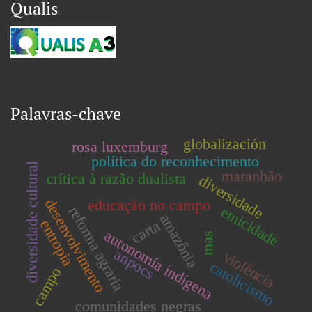
Qualis
Palavras-chave
globalización
rosa luxemburg
política do reconhecimento
diversidade cultural
maranhão
crítica à razão dualista
diversidade
desenvolvimento
educação no campo
etnicidade
reforma agraria
amazônia
entropia
carta
autonomía indígena
mas
anpocs
violência
catolicismo
campo
comunidades negras