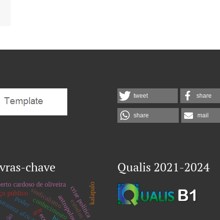
tweet
share
share
mail
vras-chave
Qualis 2021-2024
erto cardoso de oliveira
kalapalo
crise política
sindicalismo
ço público
antropologia
poder
conhecimento
atureza africana
arte