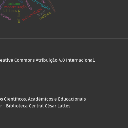
estudos africanos
economia
alização
historiografia
turismo
modernização
epistemologia
haitianos
militares
brasil
realismo
esporte
reative Commons Atribuição 4.0 Internacional
.
os Científicos, Acadêmicos e Educacionais
 - Biblioteca Central César Lattes