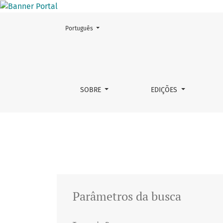
Mudar o idioma. O atual é:
Português
Buscar
SOBRE
EDIÇÕES
Parâmetros da busca