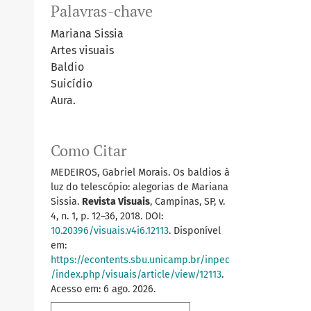
Palavras-chave
Mariana Sissia
Artes visuais
Baldio
Suicídio
Aura.
Como Citar
MEDEIROS, Gabriel Morais. Os baldios à
luz do telescópio: alegorias de Mariana
Sissia.
Revista Visuais
, Campinas, SP, v.
4, n. 1, p. 12–36, 2018. DOI:
10.20396/visuais.v4i6.12113
. Disponível
em:
https://econtents.sbu.unicamp.br/inpec
/index.php/visuais/article/view/12113
.
Acesso em: 6 ago. 2026.