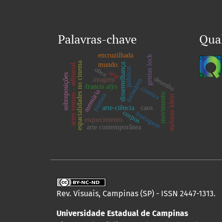
Palavras-chave
Qua
encruzilhada
genius lock
dissemelhança.
espacialidades no cinema
artes visuais - editorial.
mundo.
obra
público
arte
sobreposições
desenho
imagem
paisagem
francis alÿs
cinema
memória
pintura
movimento
melanie klein
arte-ciência
caos
corpos
frottagem
esquecimento.
arte contemporânea
Rev. Visuais, Campinas (SP) - ISSN 2447-1313.
Universidade Estadual de Campinas