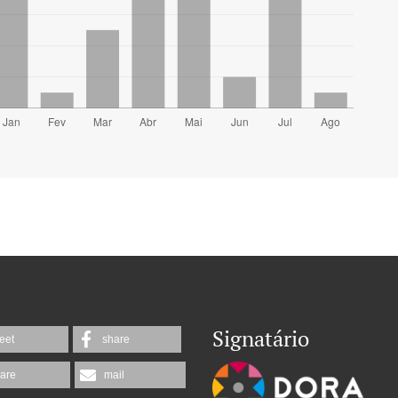
Signatário
eet
share
are
mail