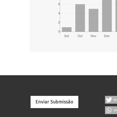
tw
Enviar Submissão
sh