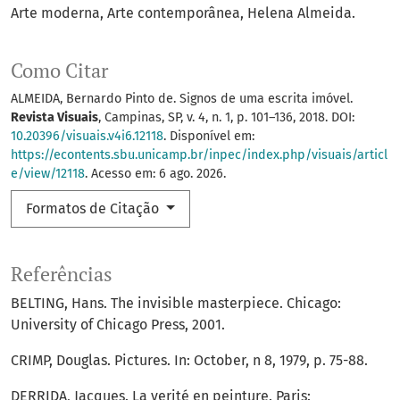
Arte moderna
Arte contemporânea
Helena Almeida.
Como Citar
ALMEIDA, Bernardo Pinto de. Signos de uma escrita imóvel.
Revista Visuais
, Campinas, SP, v. 4, n. 1, p. 101–136, 2018. DOI:
10.20396/visuais.v4i6.12118
. Disponível em:
https://econtents.sbu.unicamp.br/inpec/index.php/visuais/articl
e/view/12118
. Acesso em: 6 ago. 2026.
Formatos de Citação
Referências
BELTING, Hans. The invisible masterpiece. Chicago:
University of Chicago Press, 2001.
CRIMP, Douglas. Pictures. In: October, n 8, 1979, p. 75-88.
DERRIDA, Jacques. La verité en peinture. Paris: