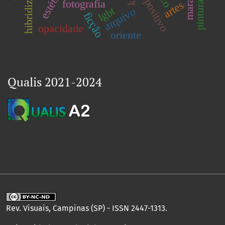
hibridizações
dispositivo
estética
fotografia
artes
lgbt
arquivo
ficção
opacidade
oriente
Qualis 2021-2024
Rev. Visuais, Campinas (SP) - ISSN 2447-1313.