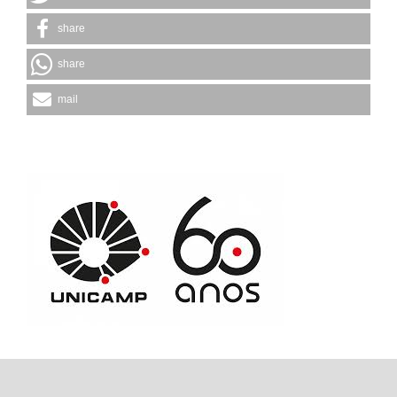
share
share
mail