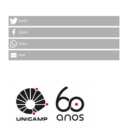
tweet
share
share
mail